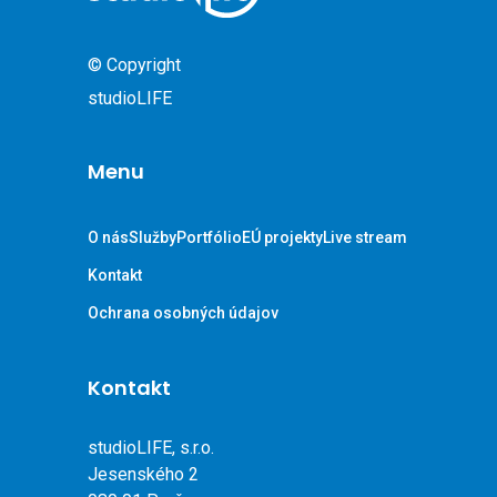
© Copyright
studioLIFE
Menu
O nás
Služby
Portfólio
EÚ projekty
Live stream
Kontakt
Ochrana osobných údajov
Kontakt
studioLIFE, s.r.o.
Jesenského 2