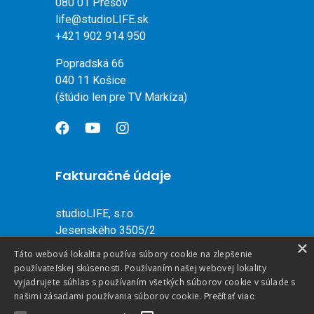
080 01 Prešov
life@studioLIFE.sk
+421 902 914 950
Popradská 66
040 11 Košice
(štúdio len pre TV Markíza)
Fakturačné údaje
studioLIFE, s.r.o.
Jesenského 3505/2
×
080 01 Prešov
Táto webová lokalita používa súbory cookie na zlepšenie
Slovenská republika
používateľskej skúsenosti. Používaním našej webovej lokality
vyjadrujete súhlas s používaním všetkých súborov cookie v súlade s
našimi zásadami používania súborov cookie.
IČO: 36 715 034
Prečítať viac