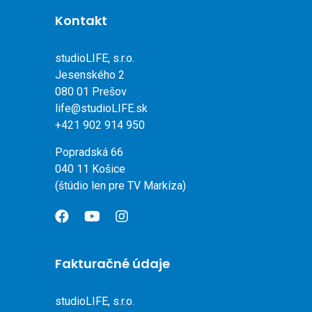
Kontakt
studioLIFE, s.r.o.
Jesenského 2
080 01 Prešov
life@studioLIFE.sk
+421 902 914 950
Popradská 66
040 11 Košice
(štúdio len pre TV Markíza)
Fakturačné údaje
studioLIFE, s.r.o.