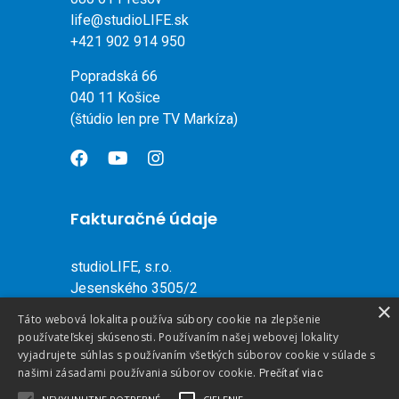
life@studioLIFE.sk
+421 902 914 950
Popradská 66
040 11 Košice
(štúdio len pre TV Markíza)
Fakturačné údaje
studioLIFE, s.r.o.
Jesenského 3505/2
×
080 01 Prešov
Táto webová lokalita používa súbory cookie na zlepšenie
Slovenská republika
používateľskej skúsenosti. Používaním našej webovej lokality
vyjadrujete súhlas s používaním všetkých súborov cookie v súlade s
našimi zásadami používania súborov cookie.
IČO: 36 715 034
Prečítať viac
DIČ: 2022290589