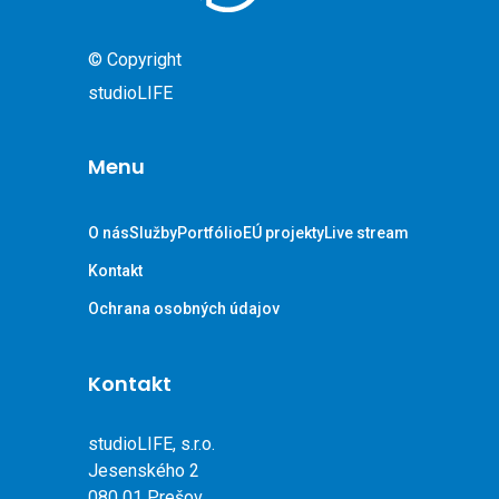
© Copyright
studioLIFE
Menu
O nás
Služby
Portfólio
EÚ projekty
Live stream
Kontakt
Ochrana osobných údajov
Kontakt
studioLIFE, s.r.o.
Jesenského 2
080 01 Prešov