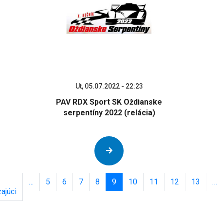
Ut, 05.07.2022 - 22:23
PAV RDX Sport SK Oždianske
serpentíny 2022 (relácia)
Pagination
…
5
6
7
8
9
10
11
12
13
…
ajúci
Previous
page