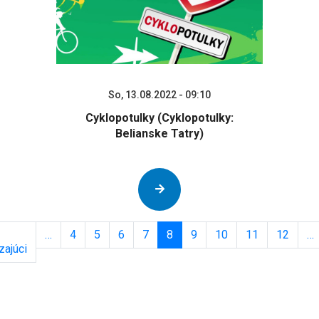
So, 13.08.2022 - 09:10
Cyklopotulky (Cyklopotulky:
Belianske Tatry)
Pagination
…
4
5
6
7
8
9
10
11
12
…
ajúci
Previous
page