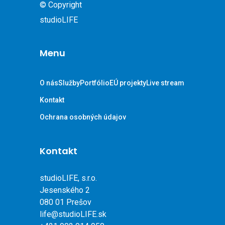
© Copyright
studioLIFE
Menu
O nás
Služby
Portfólio
EÚ projekty
Live stream
Kontakt
Ochrana osobných údajov
Kontakt
studioLIFE, s.r.o.
Jesenského 2
080 01 Prešov
life@studioLIFE.sk