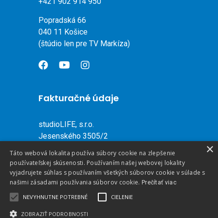
+421 902 914 950
Popradská 66
040 11 Košice
(štúdio len pre TV Markíza)
Fakturačné údaje
studioLIFE, s.r.o.
Jesenského 3505/2
×
080 01 Prešov
Táto webová lokalita používa súbory cookie na zlepšenie
Slovenská republika
používateľskej skúsenosti. Používaním našej webovej lokality
vyjadrujete súhlas s používaním všetkých súborov cookie v súlade s
našimi zásadami používania súborov cookie.
IČO: 36 715 034
Prečítať viac
DIČ: 2022290589
NEVYHNUTNE POTREBNÉ
CIELENIE
IČ DPH: SK2022290589
ZOBRAZIŤ PODROBNOSTI